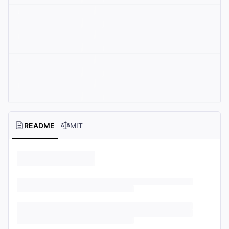
README
MIT