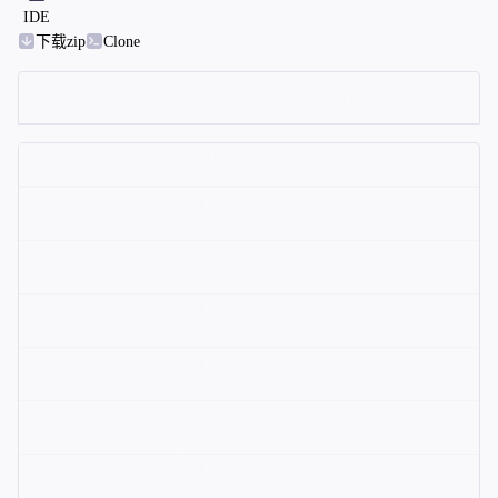
IDE
下载zip
Clone