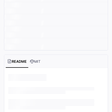
README
MIT