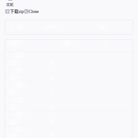
IDE
下载zip
Clone