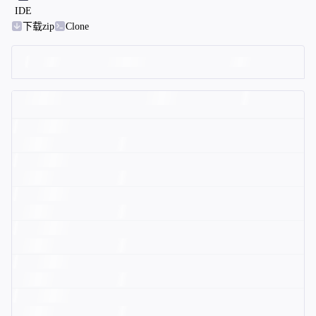
IDE
下载zip
Clone