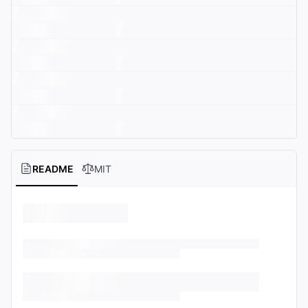
README
MIT