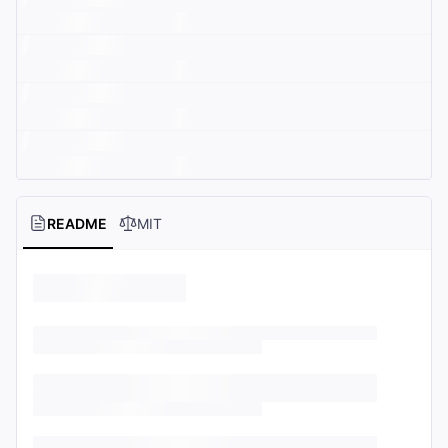
README
MIT