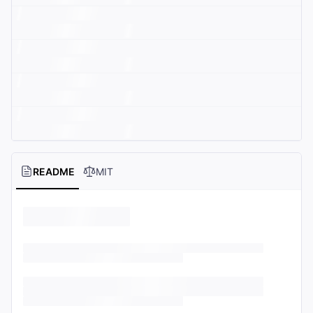
README
MIT