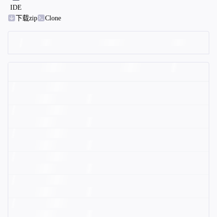
IDE
下载zip
Clone