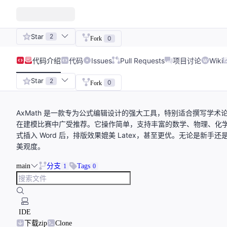
Star
2
0
Fork
代码
介绍
代码
Issues
Pull Requests
项目讨论
Wiki
Star
2
0
Fork
AxMath 是一款专为公式编辑设计的强大工具，特别适合撰写学术
在建模比赛中广受推荐。它操作简单，支持丰富的数学、物理、化学等
式插入 Word 后，排版效果媲美 Latex，甚至更优。无论是新手
美观度。
main
分支
Tags
1
0
IDE
下载zip
Clone