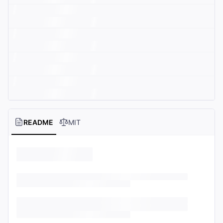
README
MIT