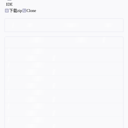
IDE
下载zip
Clone