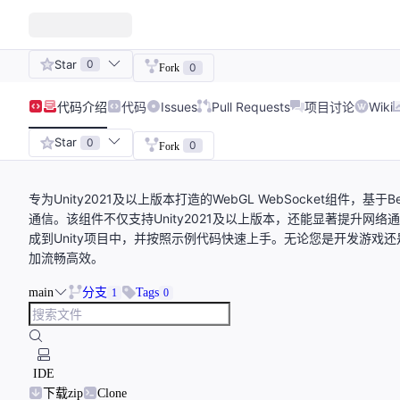
Star
0
0
Fork
代码
介绍
代码
Issues
Pull Requests
项目讨论
Wiki
Star
0
0
Fork
专为Unity2021及以上版本打造的WebGL WebSocket组件，基于Bes
通信。该组件不仅支持Unity2021及以上版本，还能显著提升
成到Unity项目中，并按照示例代码快速上手。无论您是开发游
加流畅高效。
main
分支
Tags
1
0
IDE
下载zip
Clone