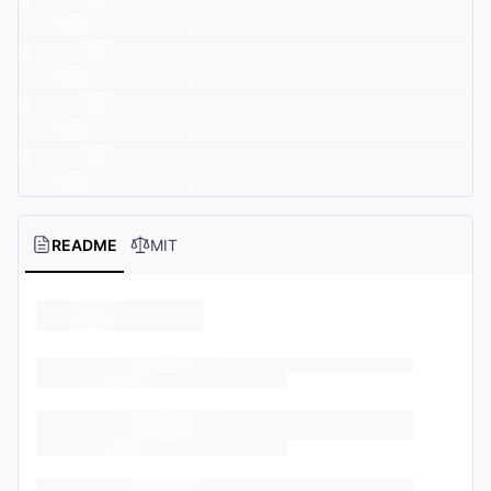
README
MIT