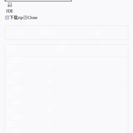
IDE
下载zip
Clone