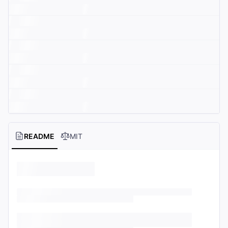
README
MIT