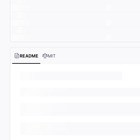
README
MIT