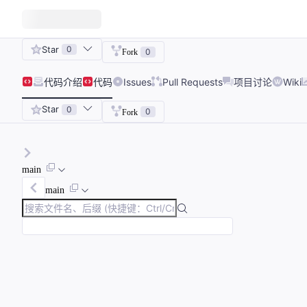
Star
0
0
Fork
代码
介绍
代码
Issues
Pull Requests
项目讨论
Wiki
Star
0
0
Fork
main
main