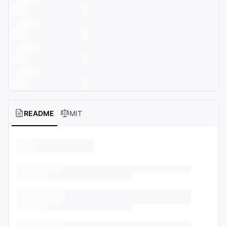
README
MIT