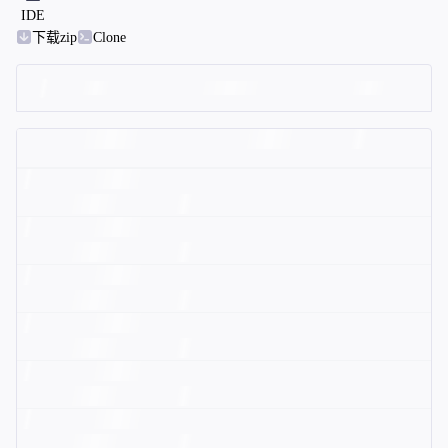
IDE
下载zip
Clone