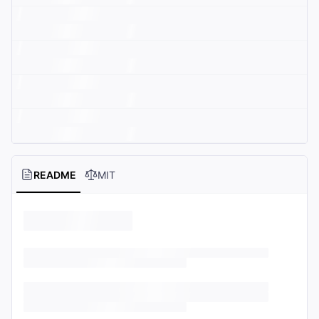
README
MIT