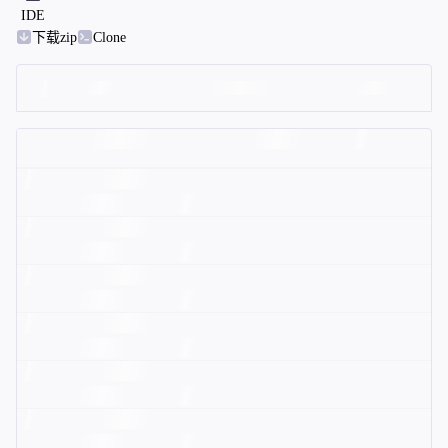
IDE
下载zip
Clone