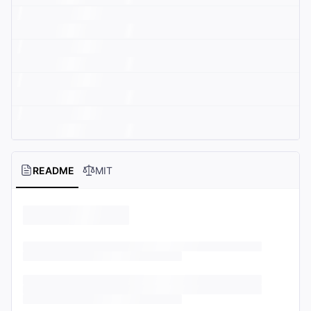
README
MIT