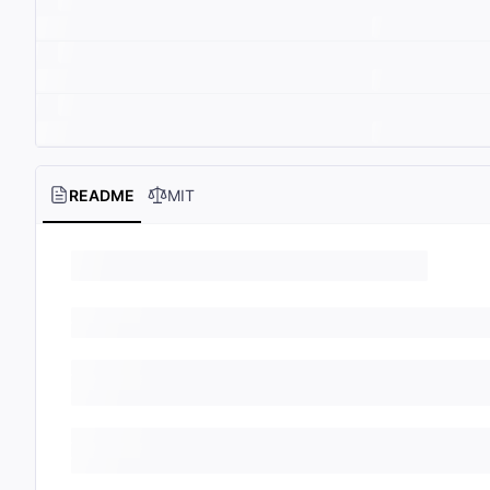
README
MIT