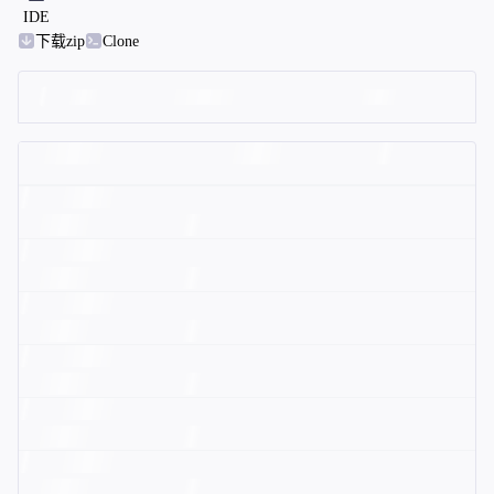
IDE
下载zip
Clone