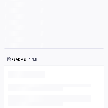
README
MIT