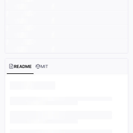
README
MIT