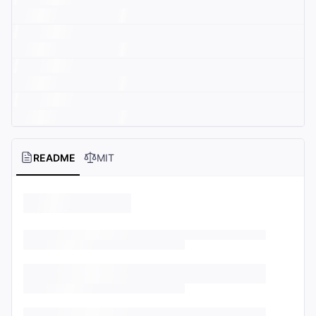
README
MIT