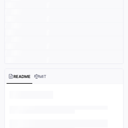
README
MIT