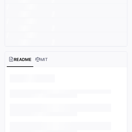
README
MIT