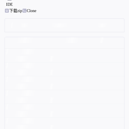
IDE
下载zip
Clone