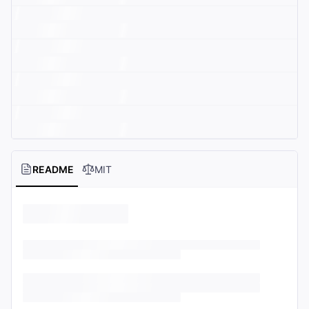
README
MIT