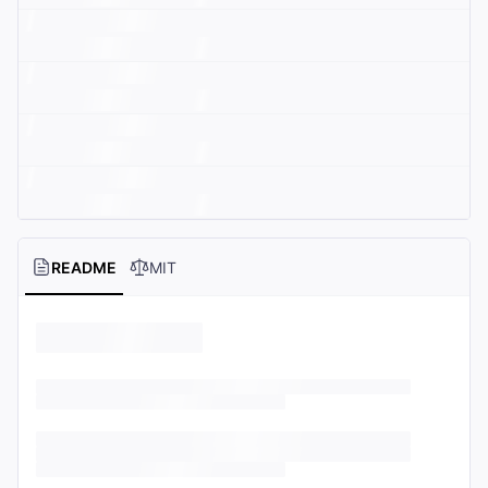
README
MIT