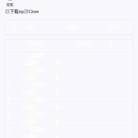
IDE
下载zip
Clone