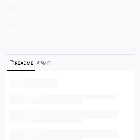
README
MIT