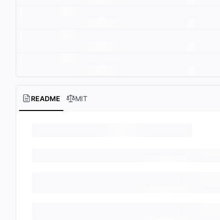
README
MIT