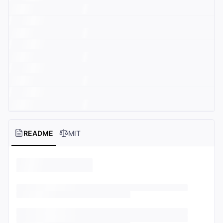
README
MIT