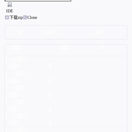
IDE
下载zip
Clone