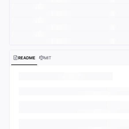
README
MIT