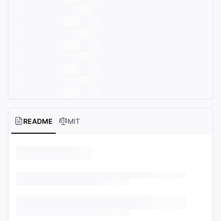
README
MIT