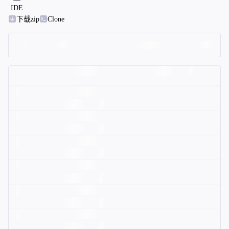
IDE
下载zip
Clone