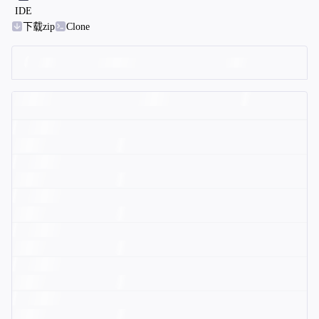
IDE
下载zip
Clone