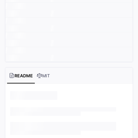
README
MIT