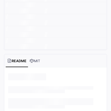
README
MIT