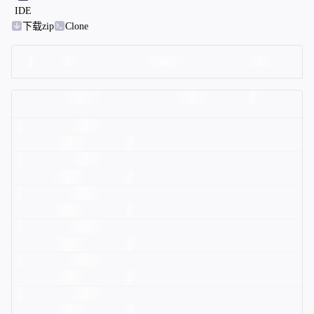
IDE
下载zip
Clone