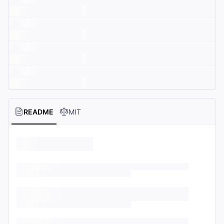
README
MIT