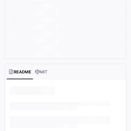
README
MIT