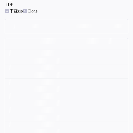
IDE
下载zip
Clone