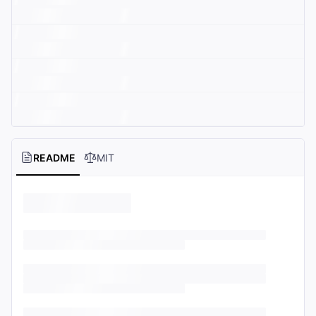
README
MIT