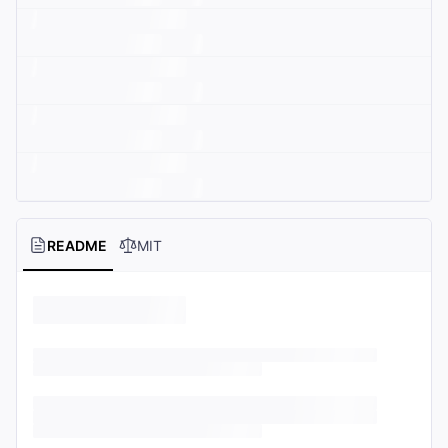
README
MIT