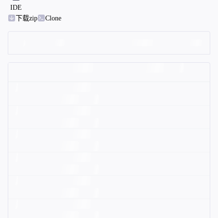
IDE
下载zip
Clone