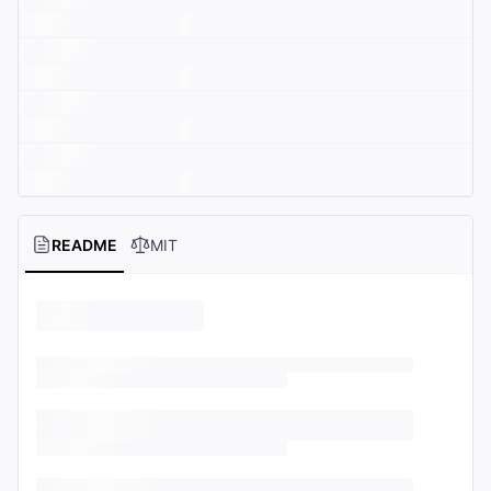
README
MIT