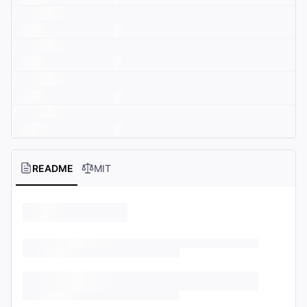
README
MIT