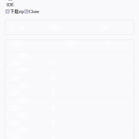
IDE
下载zip
Clone