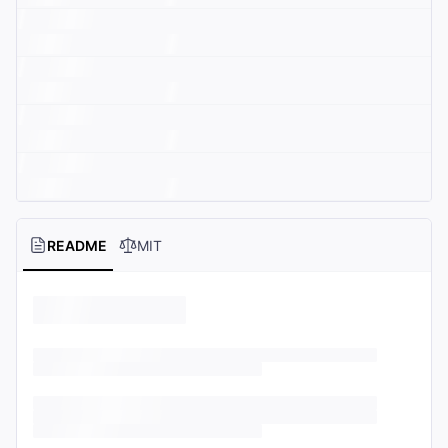
README
MIT