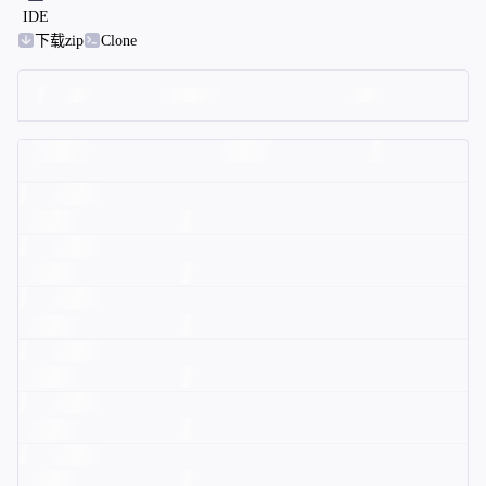
IDE
下载zip
Clone