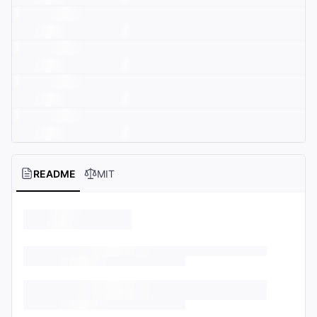
README
MIT