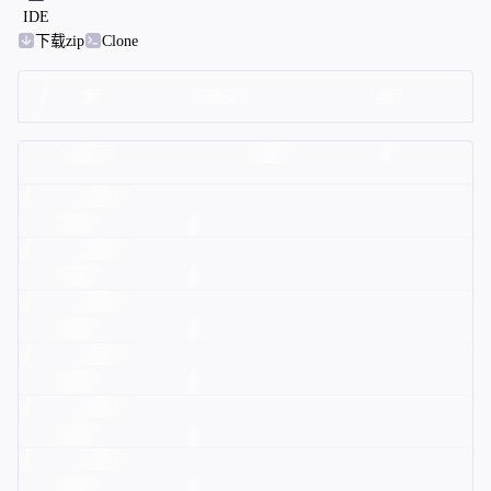
IDE
下载zip
Clone