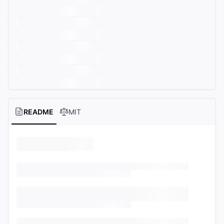
README
MIT