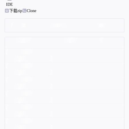
IDE
下载zip
Clone