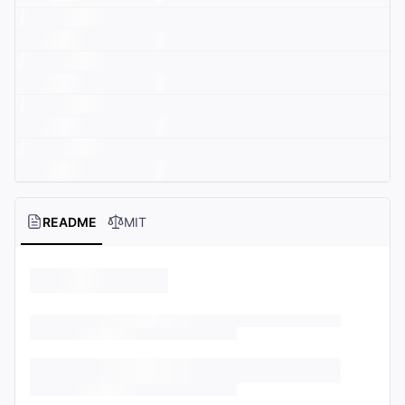
README
MIT