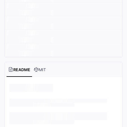
README
MIT