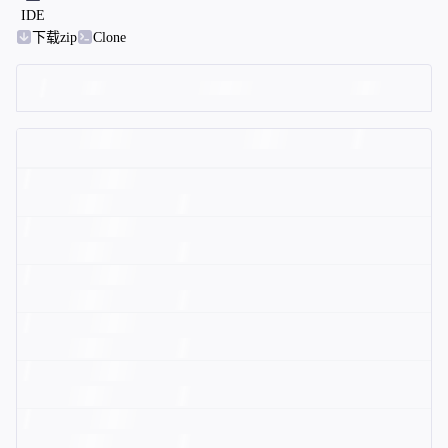
IDE
下载zip
Clone