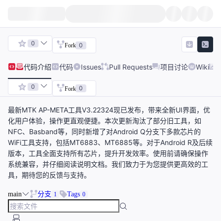
0
0
Fork
代码
介绍
代码
Issues
Pull Requests
项目讨论
Wiki
0
0
Fork
最新MTK AP-META工具V3.22324现已发布，带来全新UI界面，优
化用户体验，操作更直观便捷。本次更新淘汰了部分旧工具，如
NFC、Basband等，同时新增了对Android Q分支下多款芯片的
WiFi工具支持，包括MT6883、MT6885等。对于Android R及后续
版本，工具全面支持所有芯片，提升开发效率。使用前请确保操作
系统兼容，并仔细阅读说明文档。我们致力于为您提供更高效的工
具，期待您的反馈与支持。
main
分支
Tags
1
0