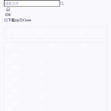
IDE
下载zip
Clone