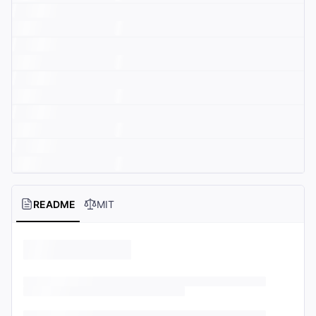
README
MIT