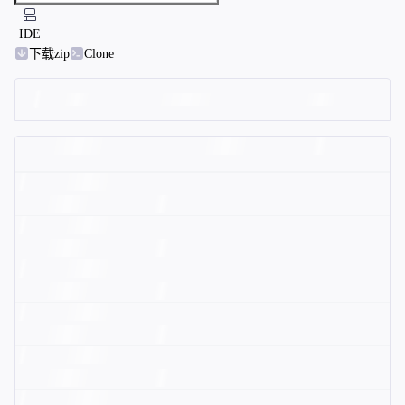
IDE
下载zip
Clone