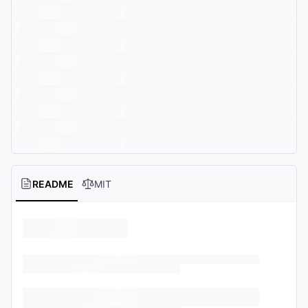
README
MIT