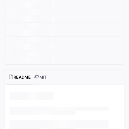
README
MIT