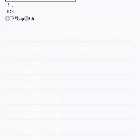
IDE
下载zip
Clone