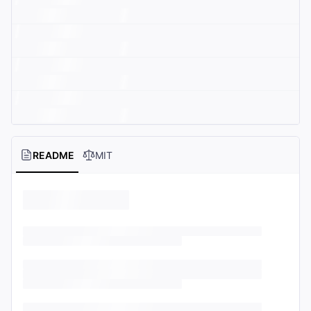
README
MIT