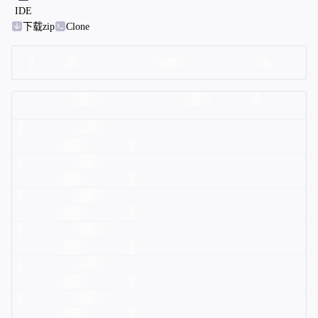
IDE
下载zip
Clone