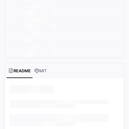
README
MIT