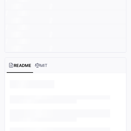
README
MIT