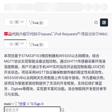
0
0
Fork
代码
介绍
代码
Issues
Pull Requests
项目讨论
Wiki
0
0
Fork
本项目基于STM32F103微控制器和W5500以太网模块，结合
MQTT协议实现智能设备远程控制。通过DHT11传感器采集环境温
湿度数据，用户可通过手机APP实时监控并远程控制板载LED灯的
开关状态。项目采用MQTT协议确保数据传输的稳定性和高效性，
W5500EVB以太网网关负责数据上传与指令接收。作为基础示例，
该项目为智能家居控制提供了灵活的开发框架，支持后续扩展蓝
牙、Zigbee等模块，实现更丰富的功能。适合物联网开发爱好者学
习与实践。
main
分支
Tags
1
0