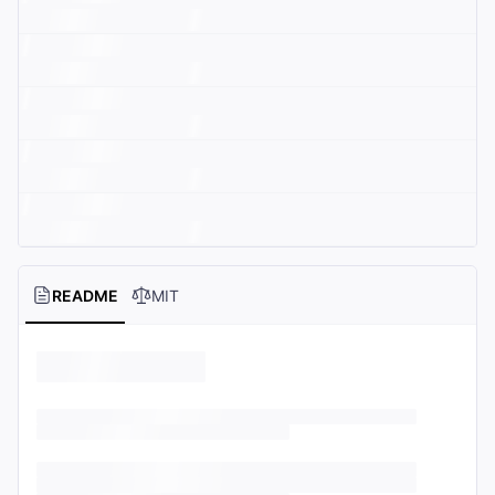
README
MIT