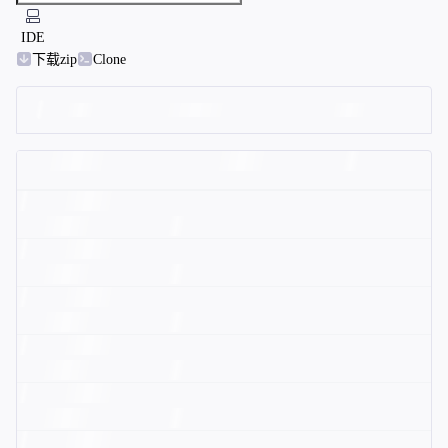
IDE
下载zip
Clone