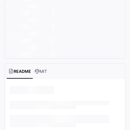
README
MIT