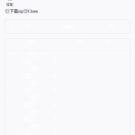
IDE
下载zip
Clone