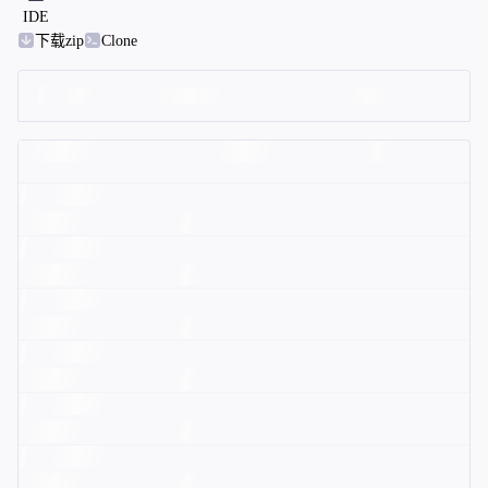
IDE
下载zip
Clone