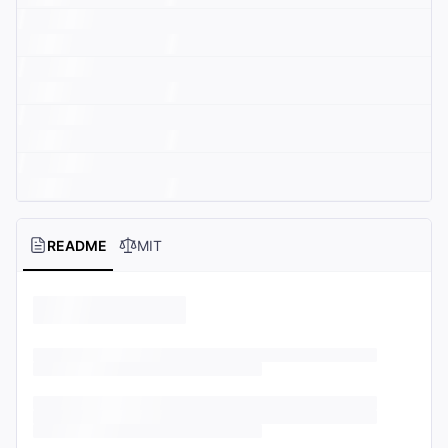
README
MIT